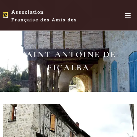
A
ssociation
Française des Amis des
Antonins
SAINT ANTOINE DE
FICALBA