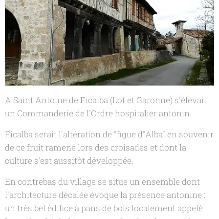
A Saint Antoine de Ficalba (Lot et Garonne) s'élevait
un Commanderie de l'Ordre hospitalier antonin.
Ficalba serait l'altération de "figue d"Alba" en souvenir
de ce fruit ramené lors des croisades et dont la
culture s'est aussitôt développée.
En contrebas du village se situe un ensemble dont
l'architecture décalée évoque la présence antonine :
un très bel édifice à pans de bois localement appelé