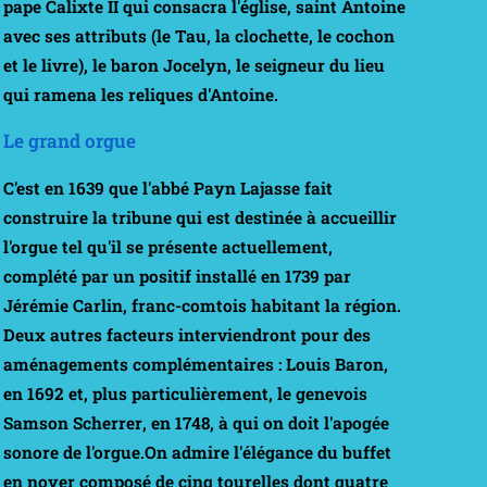
pape
Calixte II
qui consacra l'église,
saint Antoine
avec ses attributs (le Tau, la clochette, le cochon
et le livre), le baron
Jocelyn
, le seigneur du lieu
qui ramena les reliques d'Antoine.
Le grand orgue
C'est en 1639 que l'abbé
Payn Lajasse
fait
construire la tribune qui est destinée à accueillir
l'orgue tel qu'il se présente actuellement,
complété par un positif installé en 1739 par
Jérémie Carlin
, franc-comtois habitant la région.
Deux autres facteurs interviendront pour des
aménagements complémentaires : Louis Baron,
en 1692 et, plus particulièrement, le genevois
Samson Scherrer
, en 1748, à qui on doit l'apogée
sonore de l'orgue.On admire l'élégance du buffet
en noyer composé de cinq tourelles dont quatre