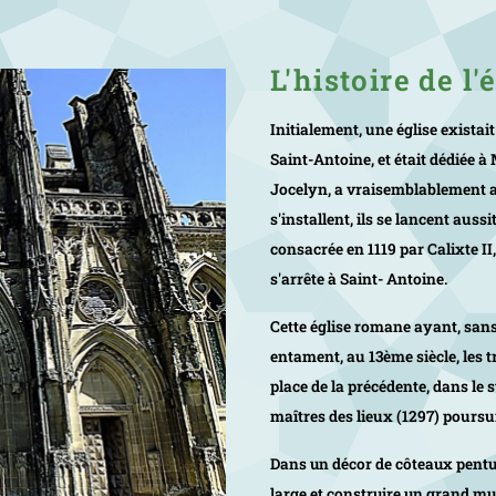
L'histoire de l'
Initialement, une église exista
Saint-Antoine, et était dédiée à 
Jocelyn, a vraisemblablement ag
s'installent, ils se lancent auss
consacrée en 1119 par
Calixte II
s'arrête à Saint- Antoine.
Cette église romane ayant, sans 
entament, au 13ème siècle, les 
place de la précédente, dans le s
maîtres des lieux (1297) poursu
Dans un décor de côteaux pentus
large et construire un grand mu