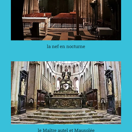
la nef en nocturne
le Maître autel et Mausolée