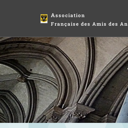
A
ssociation
Française des Amis des An