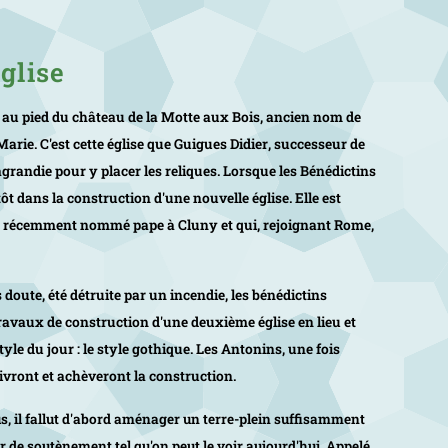
église
it au pied du château de la Motte aux Bois, ancien nom de
Marie. C'est cette église que
Guigues Didier
, successeur de
randie pour y placer les reliques. Lorsque les Bénédictins
itôt dans la construction d'une nouvelle église. Elle est
, récemment nommé pape à Cluny et qui, rejoignant Rome,
doute, été détruite par un incendie, les bénédictins
travaux de construction d'une deuxième église en lieu et
tyle du jour : le style gothique. Les Antonins, une fois
ivront et achèveront la construction.
, il fallut d'abord aménager un terre-plein suffisamment
r de soutènement tel qu'on peut le voir aujourd'hui. Appelé