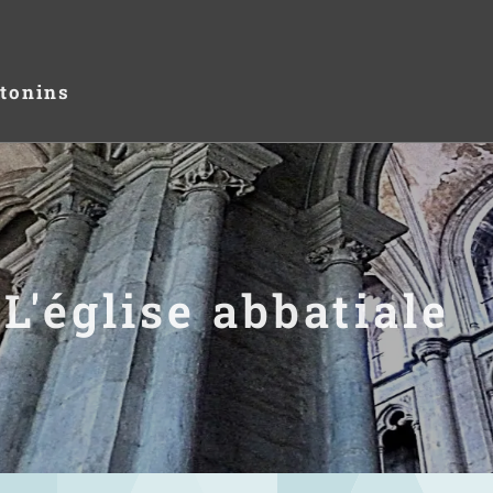
tonins
L'église abbatiale